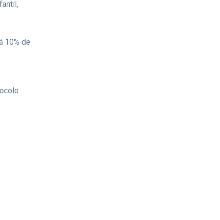
antil,
rá 10% de
tocolo